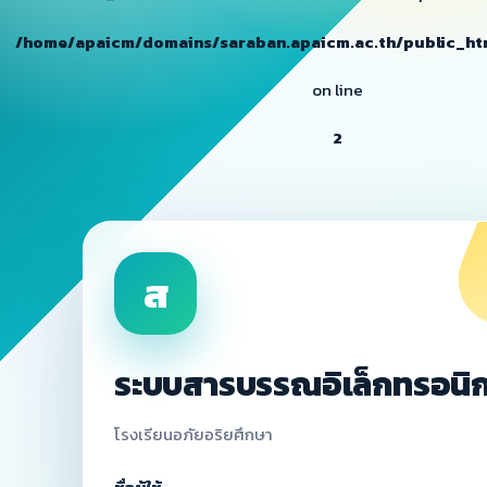
/home/apaicm/domains/saraban.apaicm.ac.th/public_htm
on line
2
ส
ระบบสารบรรณอิเล็กทรอนิก
โรงเรียนอภัยอริยศึกษา