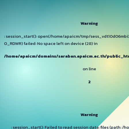
Warning
: session_start(): open(/home/apaicm/tmp/sess_vdt10d06mb
O_RDWR) failed: No space left on device (28) in
/home/apaicm/domains/saraban.apaicm.ac.th/public_htm
on line
2
Warning
: session_start(): Failed to read session data: files (path: 